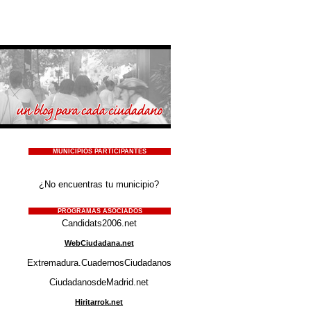
MUNICIPIOS PARTICIPANTES
¿No encuentras tu municipio?
PROGRAMAS ASOCIADOS
Candidats2006.net
WebCiudadana.net
Extremadura.CuadernosCiudadanos.net
CiudadanosdeMadrid.net
Hiritarrok.net