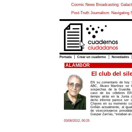
Cosmic News Broadcasting: Galacti
Post-Truth Journalism: Navigating 
|
|
Portada
Crear un cuaderno
Novedades
ALAMBOR
El club del sil
EN su comentario de hoy 
ABC, Álvaro Martínez se 
sospechas de la Guardia 
caso de los célebres ER
tiempo atrás en la Junta 
dicho informe parece ser 
Chaves en su momento co
Griñán actualmente, al igua
de viceconsejeros presidida
Gaspar Zarrías, “estaban al 
03/06/2012, 00:25