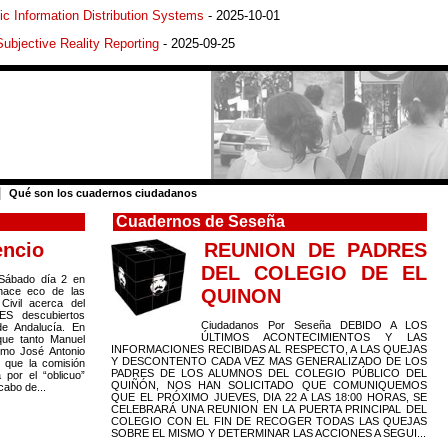
c Information Distribution Systems
- 2025-10-01
Subjective Reality Reporting
- 2025-09-25
|
Qué son los cuadernos ciudadanos
Cuadernos de Seseña
encio
REUNION DE PADRES
DEL COLEGIO DE EL
Sábado día 2 en
hace eco de las
QUINON
Civil acerca del
ES descubiertos
Ciudadanos Por Seseña DEBIDO A LOS
de Andalucía. En
ÚLTIMOS ACONTECIMIENTOS Y LAS
que tanto Manuel
INFORMACIONES RECIBIDAS AL RESPECTO, A LAS QUEJAS
mo José Antonio
Y DESCONTENTO CADA VEZ MAS GENERALIZADO DE LOS
l que la comisión
PADRES DE LOS ALUMNOS DEL COLEGIO PÚBLICO DEL
 por el “oblicuo”
QUIÑÓN, NOS HAN SOLICITADO QUE COMUNIQUEMOS
cabo de...
QUE EL PRÓXIMO JUEVES, DIA 22 A LAS 18:00 HORAS, SE
CELEBRARÁ UNA REUNION EN LA PUERTA PRINCIPAL DEL
COLEGIO CON EL FIN DE RECOGER TODAS LAS QUEJAS
SOBRE EL MISMO Y DETERMINAR LAS ACCIONES A SEGUI...