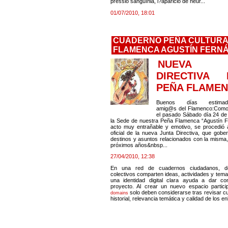
pressió sanguínia, l?aparició de neur...
01/07/2010, 18:01
CUADERNO PEÑA CULTUR
FLAMENCA AGUSTÍN FER
NUEVA 
DIRECTIVA
PEÑA FLAMEN
Buenos días estimad
amig@s del Flamenco:Como 
el pasado Sábado día 24 de 
la Sede de nuestra Peña Flamenca “Agustín F
acto muy entrañable y emotivo, se procedió 
oficial de la nueva Junta Directiva, que gober
destinos y asuntos relacionados con la misma,
próximos años&nbsp...
27/04/2010, 12:38
En una red de cuadernos ciudadanos, d
colectivos comparten ideas, actividades y temas
una identidad digital clara ayuda a dar co
proyecto. Al crear un nuevo espacio partici
solo deben considerarse tras revisar 
domains
historial, relevancia temática y calidad de los e