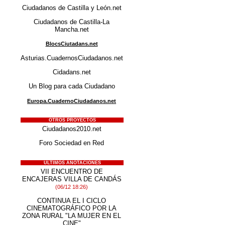
Ciudadanos de Castilla y León.net
Ciudadanos de Castilla-La
Mancha.net
BlocsCiutadans.net
Asturias.CuadernosCiudadanos.net
Cidadans.net
Un Blog para cada Ciudadano
Europa.CuadernoCiudadanos.net
OTROS PROYECTOS
Ciudadanos2010.net
Foro Sociedad en Red
ÚLTIMOS ANOTACIONES
VII ENCUENTRO DE
ENCAJERAS VILLA DE CANDÁS
(06/12 18:26)
CONTINUA EL I CICLO
CINEMATOGRÁFICO POR LA
ZONA RURAL "LA MUJER EN EL
CINE"