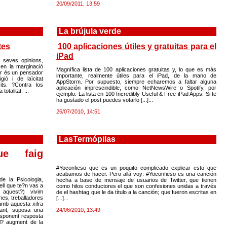
20/09/2011, 13:59
La brújula verde
tes
100 aplicaciones útiles y gratuitas para el
iPad
 seves opinions,
en la marginació
Magnífica lista de 100 aplicaciones gratuitas y, lo que es más
er és un pensador
importante, realmente útiles para el iPad, de la mano de
gió i de laïcitat
AppStorm. Por supuesto, siempre echaremos a faltar alguna
ts. ?Contra los
aplicación imprescindible, como NetNewsWire o Spotify, por
otalitat. ...
ejemplo. La lista en 100 Incredibly Useful & Free iPad Apps. Si te
ha gustado el post puedes votarlo [...]...
26/07/2010, 14:51
LasTermópilas
ue faig
#Yoconfieso que es un poquito complicado explicar esto que
acabamos de hacer. Pero allá voy: #Yoconfieso es una canción
e la Psicologia,
hecha a base de mensaje de usuarios de Twitter, que tienen
ell que te?n vas a
como hilos conductores el que son confesiones unidas a través
m aquest?) vivim
de el hashtag que le da título a la canción; que fueron escritas en
nes, treballadores
[...]...
amb aquesta xifra
24/06/2010, 13:49
ssant, suposa una
responent resposta
 l? augment de la