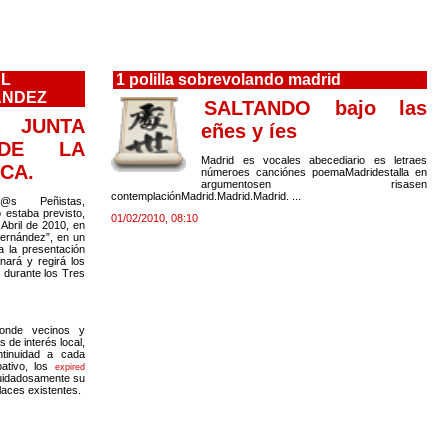
AL
1 polilla sobrevolando madrid
NÁNDEZ
SALTANDO bajo las
JUNTA
eñes y íes
 DE LA
Madrid es vocales abecediario es letraes
CA.
númeroes canciónes poemaMadridestalla en
argumentosen risasen
contemplaciónMadrid.Madrid.Madrid. ...
@s Peñistas,
estaba previsto,
01/02/2010, 08:10
Abril de 2010, en
ernández”, en un
a la presentación
nará y regirá los
 durante los Tres
onde vecinos y
 de interés local,
ntinuidad a cada
pativo, los
expired
cuidadosamente su
nlaces existentes.