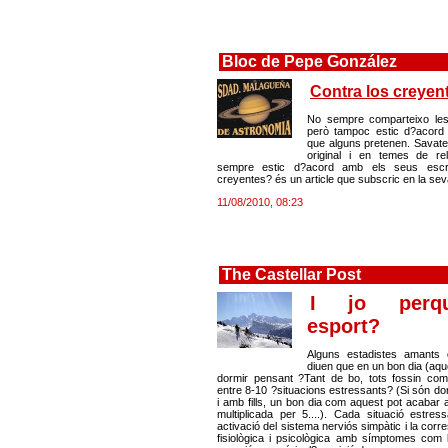
Bloc de Pepe González
Contra los creyen
No sempre comparteixo les
però tampoc estic d?acord 
que alguns pretenen. Savat
original i en temes de reli
sempre estic d?acord amb els seus escri
creyentes? és un article que subscric en la seva t
11/08/2010, 08:23
The Castellar Post
I jo perq
esport?
Alguns estadistes amants d
diuen que en un bon dia (aqu
dormir pensant ?Tant de bo, tots fossin co
entre 8-10 ?situacions estressants? (Si són do
i amb fills, un bon dia com aquest pot acabar 
multiplicada per 5....). Cada situació estre
activació del sistema nerviós simpàtic i la cor
fisiològica i psicològica amb símptomes com